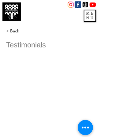
3279 E Pecos Rd,
Gilbert, AZ 85295
ME
NU
(480)988-3660
< Back
Testimonials