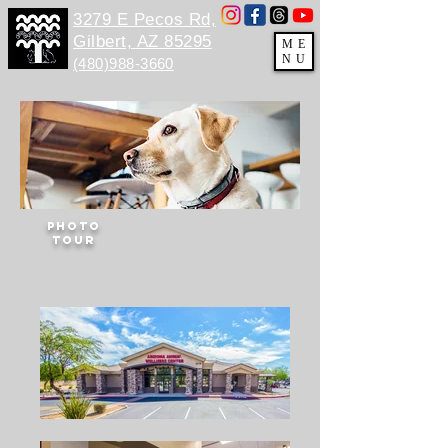
3279 E Pecos Rd,
Gilbert, AZ 85295
ME
NU
(480)988-3660
Photo
Tour