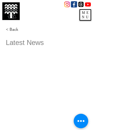
3279 E Pecos Rd,
Gilbert, AZ 85295
ME
NU
(480)988-3660
< Back
Latest News